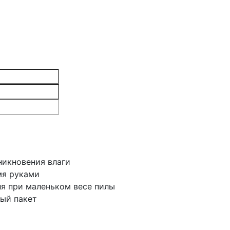
никновения влаги
мя руками
я при маленьком весе пилы
ый пакет