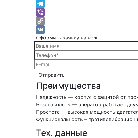
WhatsApp
Telegram
Viber
Copy
Оформить заявку на нож
Link
VK
Преимущества
Надежность — корпус с защитой от про
Безопасность — оператор работает дву
Простота — высокая мощность двигател
Функциональность – противовибрационн
Тех. данные