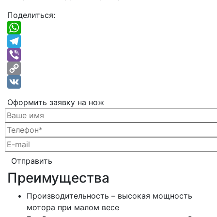
Поделиться:
WhatsApp
Telegram
Viber
Copy
Link
VK
Оформить заявку на нож
Преимущества
Производительность – высокая мощность
мотора при малом весе